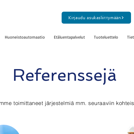
Kirjaudu asukasliittymään
Huoneistoautomaatio
Etäluentapalvelut
Tuoteluettelo
Tie
Referenssejä
mme toimittaneet järjestelmiä mm. seuraaviin kohteis