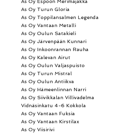
As Oy Espoon Merimajakka
As Oy Turun Gloria
As Oy Toppilansalmen Legenda
As Oy Vantaan Metalli
As Oy Oulun Satakieli
As Oy Järvenpään Kunnari
As Oy Inkoonrannan Rauha
As Oy Kalevan Airut
As Oy Oulun Valjaspuisto
As Oy Turun Mistral
As Oy Oulun Antiikva
As Oy Hämeenlinnan Narri
As Oy Siivikkalan Villivadelma
Vidnäsinkatu 4-6 Kokkola
As Oy Vantaan Fuksia
As Oy Vantaan Kirstilax
As Oy Viisirivi