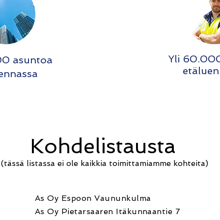
Yli 60.000
000 asuntoa
etäluen
uennassa
Kohdelistausta
(tässä listassa ei ole kaikkia toimittamiamme kohteita)
As Oy Espoon Vaununkulma
As Oy Pietarsaaren Itäkunnaantie 7