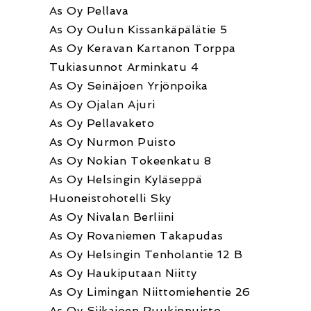
As Oy Pellava
As Oy Oulun Kissankäpälätie 5
As Oy Keravan Kartanon Torppa
Tukiasunnot Arminkatu 4
As Oy Seinäjoen Yrjönpoika
As Oy Ojalan Ajuri
As Oy Pellavaketo
As Oy Nurmon Puisto
As Oy Nokian Tokeenkatu 8
As Oy Helsingin Kyläseppä
Huoneistohotelli Sky
As Oy Nivalan Berliini
As Oy Rovaniemen Takapudas
As Oy Helsingin Tenholantie 12 B
As Oy Haukiputaan Niitty
As Oy Limingan Niittomiehentie 26
As Oy Siikajoen Ruukinpuisto